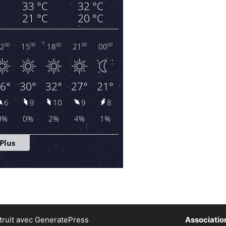
ruit avec
GeneratePress
Association