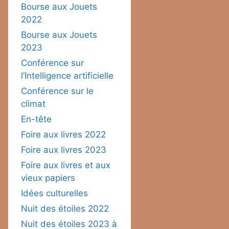
Bourse aux Jouets
2022
Bourse aux Jouets
2023
Conférence sur
l’Intelligence artificielle
Conférence sur le
climat
En-tête
Foire aux livres 2022
Foire aux livres 2023
Foire aux livres et aux
vieux papiers
Idées culturelles
Nuit des étoiles 2022
Nuit des étoiles 2023 à