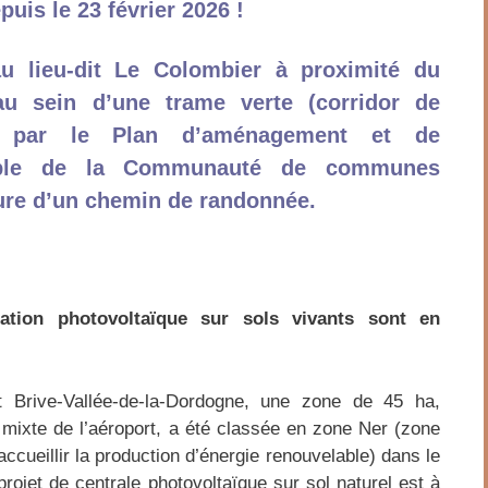
puis le 23 février 2026 !
au lieu-dit Le Colombier à proximité du
au sein
d’une
trame verte
(corridor de
e par le Plan
d’aménagement et de
le
de
la
Communauté de communes
ure d’un chemin de randonnée.
llation photovoltaïque sur sols vivants sont en
t Brive-Vallée-de-la-Dordogne, une zone de 45 ha,
 mixte de l’aéroport, a été classée en zone Ner (zone
 accueillir la production d’énergie renouvelable) dans le
ojet de centrale photovoltaïque sur sol naturel est à