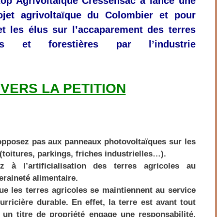
top Agrivoltaïque Cressensac
a lancé une
rojet agrivoltaïque du Colombier et pour
 et les élus sur l’accaparement des terres
les et forestières par l’industrie
 VERS LA PETITION
pposez pas aux panneaux photovoltaïques sur les
 (toitures, parkings, friches industrielles…).
à l’artificialisation des terres agricoles au
eraineté alimentaire.
e les terres agricoles se maintiennent au service
urricière durable. En effet, la terre est avant tout
n titre de propriété engage une responsabilité,