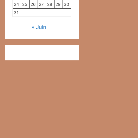
24
25
26
27
28
29
30
31
« Juin