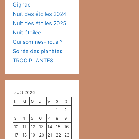
Gignac
Nuit des étoiles 2024
Nuit des étoiles 2025
Nuit étoilée
Qui sommes-nous ?
Soirée des planètes
TROC PLANTES
août 2026
L
M
M
J
V
S
D
1
2
3
4
5
6
7
8
9
10
11
12
13
14
15
16
17
18
19
20
21
22
23