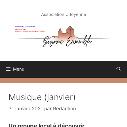
Aller
au
Association Citoyenne
contenu
Menu
Musique (janvier)
31 janvier 2021
par
Rédaction
Un groupe local à découvrir