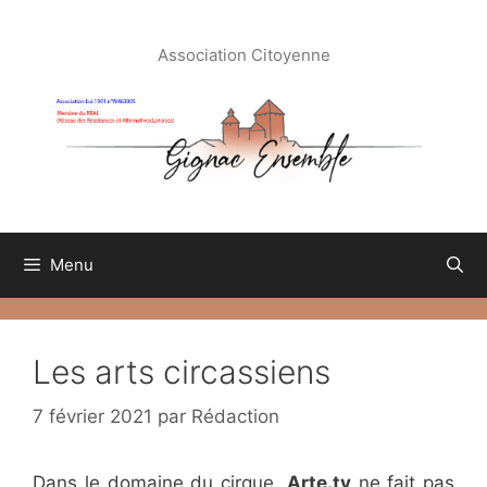
Aller
au
Association Citoyenne
contenu
Menu
Les arts circassiens
7 février 2021
par
Rédaction
Dans le domaine du cirque,
Arte.tv
ne fait pas