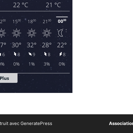
ruit avec
GeneratePress
Association