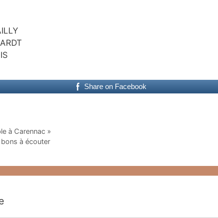
AILLY
RHARDT
IS
Share on Facebook
le à Carennac »
 bons à écouter
e