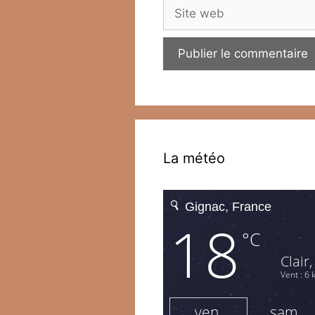
Site
web
La météo