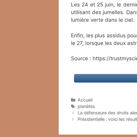
Les 24 et 25 juin, le dern
utilisant des jumelles. Da
lumière verte dans le ciel.
Enfin, les plus assidus po
le 27, lorsque les deux ast
Source : https://trustmys
Catégories
Accueil
Étiquettes
planètes
La défenseure des droits aler
Présidentielle : voici les rés