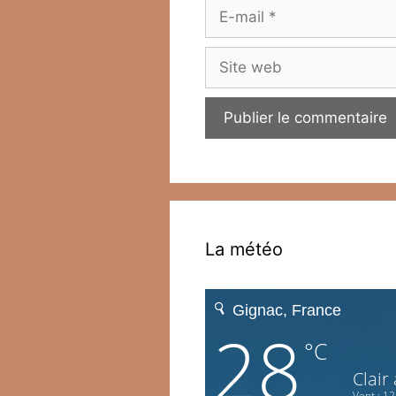
E-
mail
Site
web
La météo