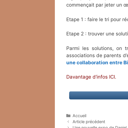
commençait par jeter un œ
Etape 1 : faire le tri pour
Etape 2 : trouver une solut
Parmi les solutions, on t
associations de parents d
une collaboration entre Bi
Davantage d’infos
ICI
.
Catégories
Accueil
Article précédent
Une nouvelle expo de Daniel 