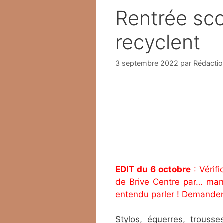
Rentrée scol
recyclent
3 septembre 2022
par
Rédactio
EDIT du 6 octobre
: Vérifi
de Brive Centre par… manqu
entendu parler ! Demander 
Stylos, équerres, trouss