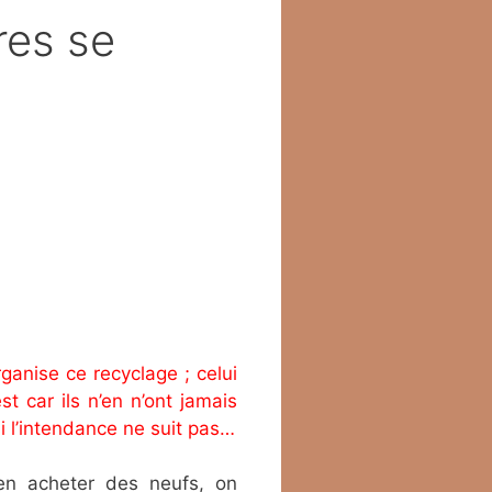
res se
ganise ce recyclage ; celui
t car ils n’en n’ont jamais
i l’intendance ne suit pas…
’en acheter des neufs, on