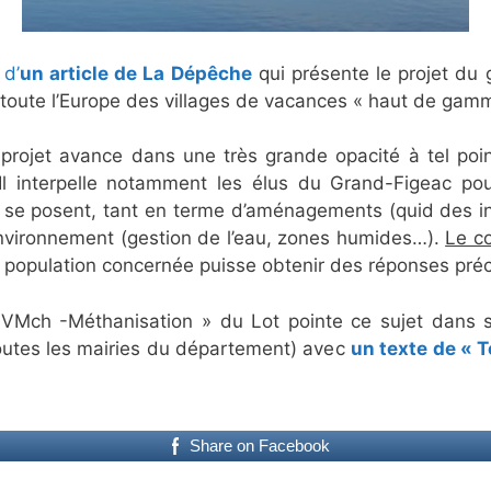
e
d’
un article de La Dépêche
qui présente le projet du g
 toute l’Europe des villages de vacances « haut de gam
projet avance dans une très grande opacité à tel poin
 Il interpelle notamment les élus du Grand-Figeac p
se posent, tant en terme d’aménagements (quid des inf
environnement (gestion de l’eau, zones humides…).
Le co
 population concernée puisse obtenir des réponses préci
 CNVMch -Méthanisation » du Lot pointe ce sujet dans 
toutes les mairies du département) avec
un texte de « 
Share on Facebook