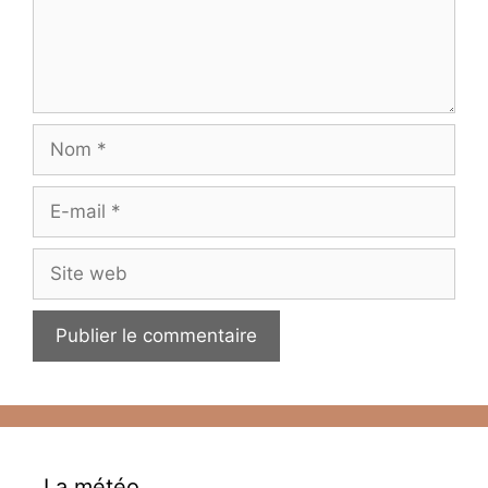
Nom
E-
mail
Site
web
La météo