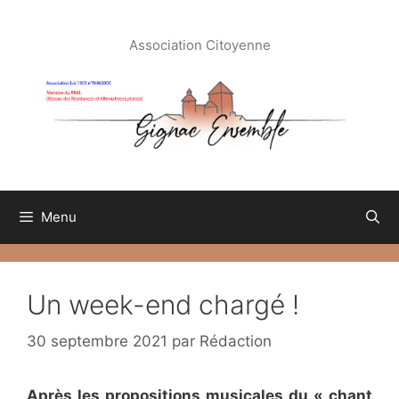
Aller
au
Association Citoyenne
contenu
Menu
Un week-end chargé !
30 septembre 2021
par
Rédaction
Après les propositions musicales du « chant