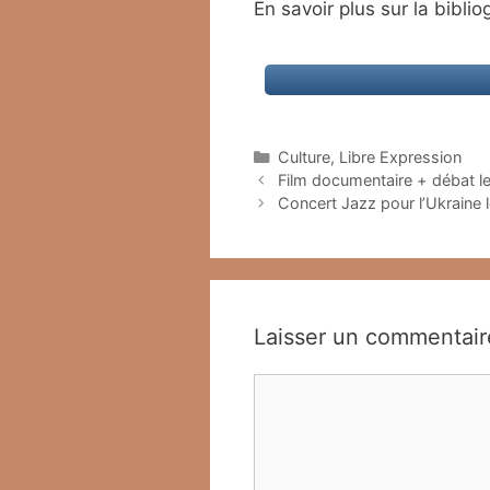
En savoir plus sur la bibl
Catégories
Culture
,
Libre Expression
Film documentaire + débat le 
Concert Jazz pour l’Ukraine l
Laisser un commentair
Commentaire