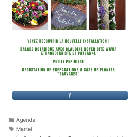
Catégories
Agenda
Étiquettes
Martel