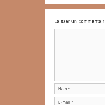
Laisser un commentair
Commentaire
Nom
E-