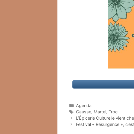
Catégories
Agenda
Étiquettes
Causse
,
Martel
,
Troc
L’Épicerie Culturelle vient ch
Festival « Résurgence », c’est