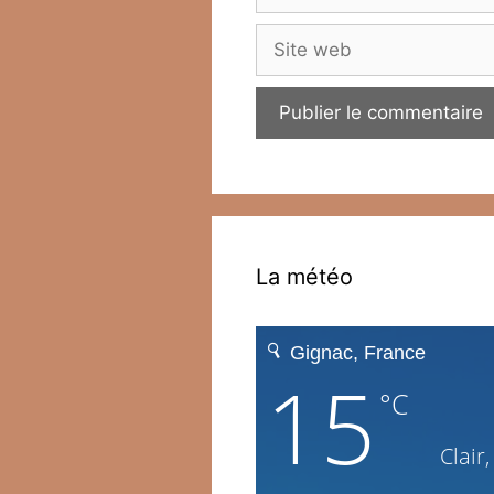
mail
Site
web
La météo