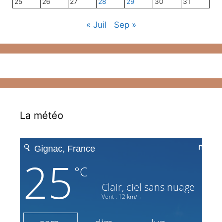
25
26
27
28
29
30
31
« Juil
Sep »
La météo