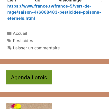
Lien de visionnage :
https://www.france.tv/france-5/vert-de-
rage/saison-4/6868483-pesticides-poisons-
eternels.html
Catégories
Accueil
Étiquettes
Pesticides
Laisser un commentaire