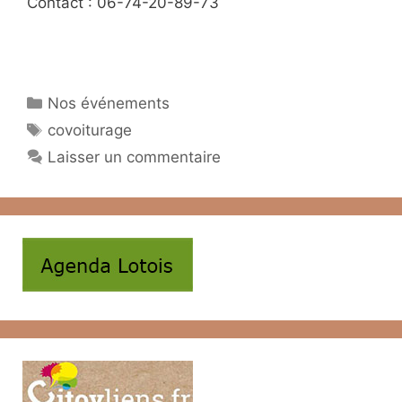
Contact : 06-74-20-89-73
Catégories
Nos événements
Étiquettes
covoiturage
Laisser un commentaire