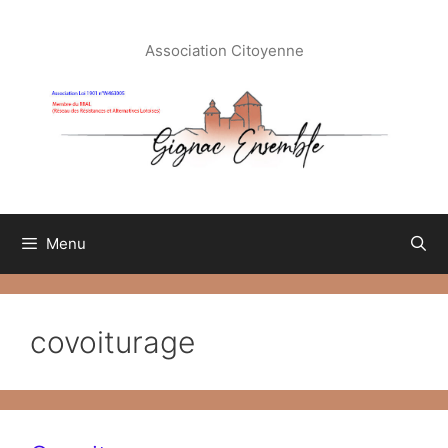
Aller
au
Association Citoyenne
contenu
Menu
covoiturage