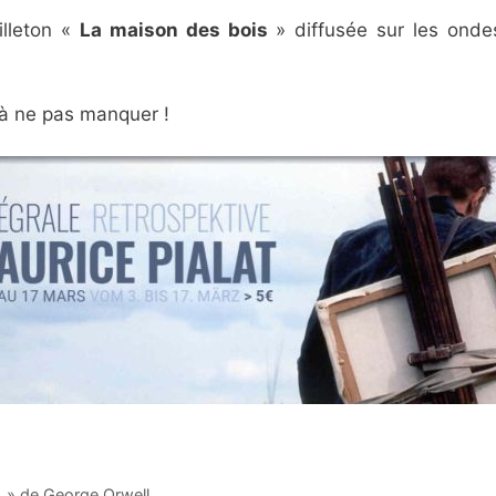
illeton «
La maison des bois
» diffusée sur les ond
 à ne pas manquer !
84 » de George Orwell