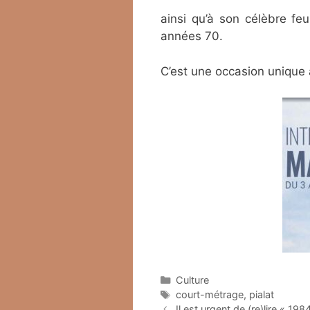
ainsi qu’à son célèbre feu
années 70.
C’est une occasion unique
Catégories
Culture
Étiquettes
court-métrage
,
pialat
Il est urgent de (re)lire « 19