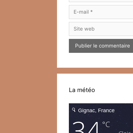
E-
mail
Site
web
La météo