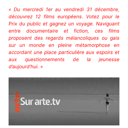
« Du mercredi 1er au vendredi 31 décembre,
découvrez 12 films européens. Votez pour le
Prix du public et gagnez un voyage. Naviguant
entre documentaire et fiction, ces films
proposent des regards mélancoliques ou gais
sur un monde en pleine métamorphose en
accordant une place particulière aux espoirs et
aux questionnements de la jeunesse
d’aujourd’hui. »