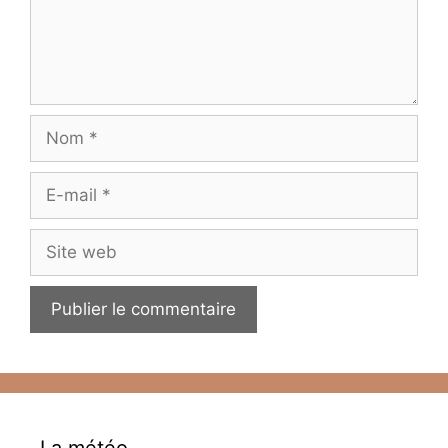
Nom
E-
mail
Site
web
La météo