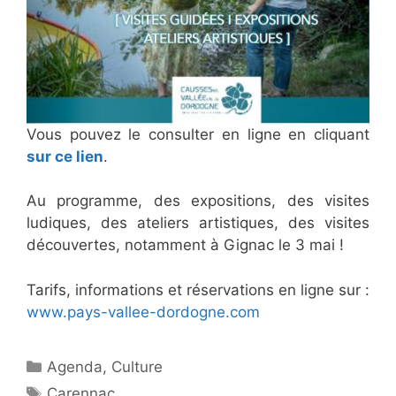
Vous pouvez le consulter en ligne en cliquant
sur ce lien
.
Au programme, des expositions, des visites
ludiques, des ateliers artistiques, des visites
découvertes, notamment à Gignac le 3 mai !
Tarifs, informations et réservations en ligne sur :
www.pays-vallee-dordogne.com
Catégories
Agenda
,
Culture
Étiquettes
Carennac