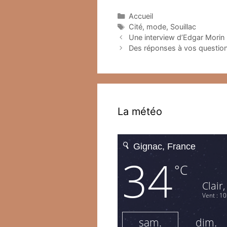
Catégories
Accueil
Étiquettes
Cité
,
mode
,
Souillac
Une interview d’Edgar Morin 
Des réponses à vos questions
La météo