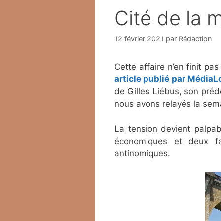
Cité de la 
12 février 2021
par
Rédaction
Cette affaire n’en finit p
article publié par MédiaL
de Gilles Liébus, son pré
nous avons relayés la sema
La tension devient palpa
économiques et deux faç
antinomiques.