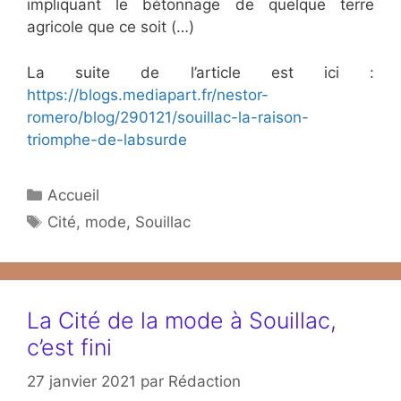
impliquant le bétonnage de quelque terre
agricole que ce soit (…)
La suite de l’article est ici :
https://blogs.mediapart.fr/nestor-
romero/blog/290121/souillac-la-raison-
triomphe-de-labsurde
Catégories
Accueil
Étiquettes
Cité
,
mode
,
Souillac
La Cité de la mode à Souillac,
c’est fini
27 janvier 2021
par
Rédaction