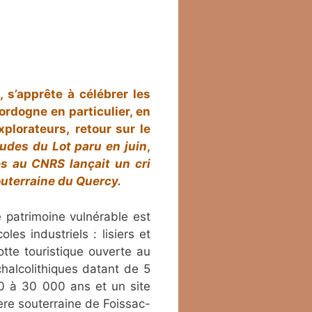
e
, s’apprête à célébrer les
ordogne en particulier, en
xplorateurs,
retour sur le
tudes du Lot paru en juin
,
es au CNRS lançait un cri
outerraine du Quercy.
e patrimoine vulnérable est
es industriels : lisiers et
otte touristique ouverte au
chalcolithiques datant de 5
0 à 30 000 ans et un site
ère souterraine de Foissac-