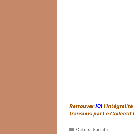
Retrouver
ICI
l’intégralit
transmis par Le Collecti
Catégories
Culture
,
Société