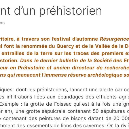
t d’un préhistorien
ion
toire, à travers son festival d’automne
Résurgenc
ui font la renommée du Quercy et de la Vallée de la D
entrailles de la terre sur les traces des premiers e
storien
. Dans
le dernier bulletin
de la Société des E
eur en Préhistoire et ancien directeur de recherch
ions qui menacent l’immense réserve archéologique s
fiques, dont les préhistoriens, lancent une alerte car c
 infiltrations liées aux épandages des effluents agricol
xemple : la grotte de Foissac qui est à la fois une gr
ar an), une grotte sépulcrale contenant 50 sépultures 
e contenant des peintures de bisons datant de 20 00
ment des ossements de lions des cavernes. Or, la rivi