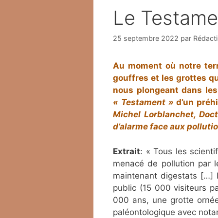
Le Testamen
25 septembre 2022
par
Rédact
Au moment où notre terri
gouffres et les grottes q
nous plongeant dans les 
« Testament »
d’un préhi
Michel Lorblanchet, Doct
d’alarme face aux pollut
Extrait
: « Tous les scienti
menacé de pollution par les
maintenant digestats […] E
public (15 000 visiteurs p
000 ans, une grotte orné
paléontologique avec notam