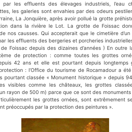
 par les effluents des élevages industriels, l’eau 
tes, les galeries sont envahies par des odeurs pestilent
rraine, La Jonquière, après avoir pollué la grotte préhist
tion dans la rivière le Lot. La grotte de Foissac d
de nos causses. Qui accepterait que le cimetière d’un
ar les effluents des bergeries et porcheries industrielle
 de Foissac depuis des dizaines d’années ) En outre la
ystème de protection : comme toutes les grottes orn
puis 42 ans et elle est pourtant depuis longtemps 
 protection : l’Office du tourisme de Rocamadour a été
es pourtant classée « Monument historique » depuis 94
es visibles comme les châteaux, les grottes class
’un rayon de 500 m) parce que ce sont des monuments s
rticulièrement les grottes ornées, sont extrêmement se
ont préoccupés par la protection des peintures ».