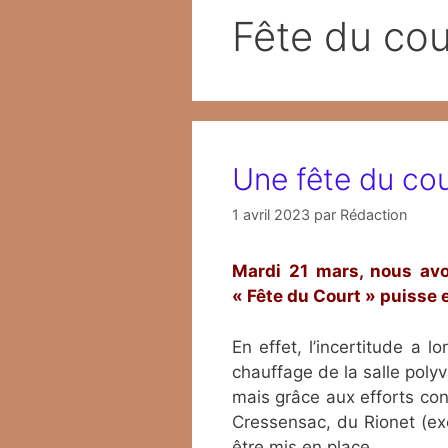
Fête du cou
Une fête du co
1 avril 2023
par
Rédaction
Mardi 21 mars, nous avo
« Fête du Court » puisse e
En effet, l’incertitude a 
chauffage de la salle polyv
mais grâce aux efforts con
Cressensac, du Rionet (ex
être mis en place.