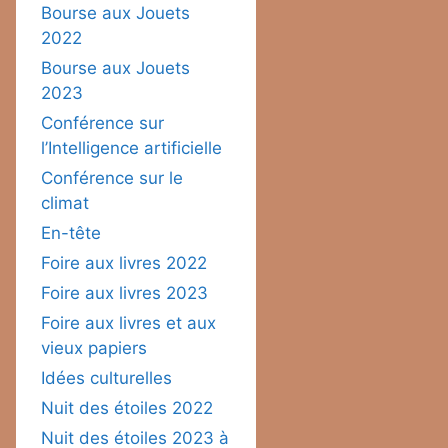
Bourse aux Jouets
2022
Bourse aux Jouets
2023
Conférence sur
l’Intelligence artificielle
Conférence sur le
climat
En-tête
Foire aux livres 2022
Foire aux livres 2023
Foire aux livres et aux
vieux papiers
Idées culturelles
Nuit des étoiles 2022
Nuit des étoiles 2023 à