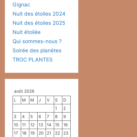
Gignac
Nuit des étoiles 2024
Nuit des étoiles 2025
Nuit étoilée
Qui sommes-nous ?
Soirée des planètes
TROC PLANTES
août 2026
L
M
M
J
V
S
D
1
2
3
4
5
6
7
8
9
10
11
12
13
14
15
16
17
18
19
20
21
22
23