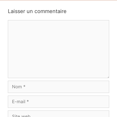
Laisser un commentaire
Commentaire
Nom
E-
mail
Site