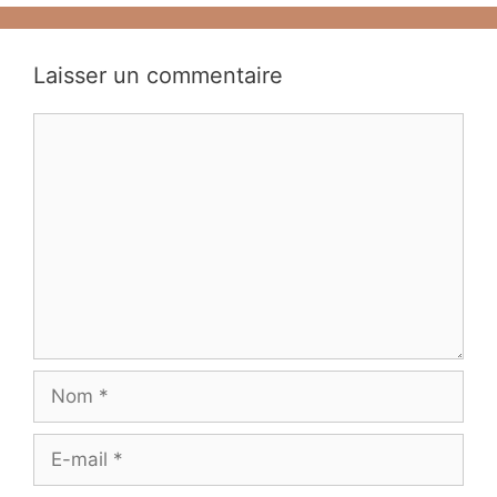
Laisser un commentaire
Commentaire
Nom
E-
mail