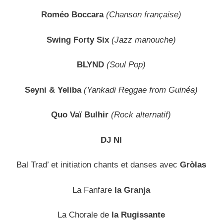
Roméo Boccara
(Chanson française)
Swing Forty Six
(Jazz manouche)
BLYND
(Soul Pop)
Seyni & Yeliba
(Yankadi Reggae from Guinéa)
Quo Vaï Bulhir
(Rock alternatif)
DJ NI
Bal Trad’ et initiation chants et danses avec
Gr
òl
as
La Fanfare
la Granja
La Chorale de
la Rugissante